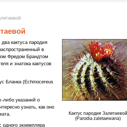
алетаевой
етаевой
 два кактуса пародия
ораспространенный в
иком Фредом Брандтом
еля и знатока кактусов
с Бланка (Echinocereus
х-либо указаний о
нтересно узнать, как оно
Кактус пародия Залетаево
мата.
(Parodia zaletaewana)
с одного экземпляра