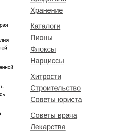
Хранение
Каталоги
рая
Пионы
алия
лей
Флоксы
Нарциссы
ленной
Хитрости
сь
Строительство
сь
Советы юриста
м
Советы врача
Лекарства