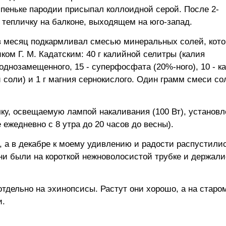
 пеньке пародии присыпал коллоидной серой. После 2-
 тепличку на балконе, выходящем на юго-запад.
в месяц подкармливал смесью минеральных солей, кото
ом Г. М. Кадатским: 40 г калийной селитры (калия
однозамещенного, 15 - суперфосфата (20%-ного), 10 - к
й соли) и 1 г магния сернокислого. Один грамм смеси со
чку, освещаемую лампой накаливания (100 Вт), установ
 ежедневно с 8 утра до 20 часов до весны).
, а в декабре к моему удивлению и радости распустили
ни были на короткой нежноволосистой трубке и держали
отдельно на эхинопсисы. Растут они хорошо, а на старо
и.