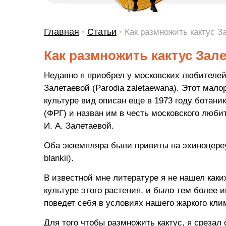
Главная
Статьи
•
•
Как размножить кактус З
Как размножить кактус Зал
Недавно я приобрел у московских любителей
Залетаевой (Parodia zaletaewana). Этот мал
культуре вид описан еще в 1973 году ботан
(ФРГ) и назван им в честь московского любит
И. А. Залетаевой.
Оба экземпляра были привиты на эхиноцереу
blankii).
В известной мне литературе я не нашел каки
культуре этого растения, и было тем более и
поведет себя в условиях нашего жаркого кли
Для того чтобы размножить кактус, я срезал 