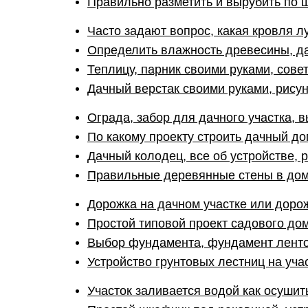
Правильно разметить и вырубить по 
Часто задают вопрос, какая кровля л
Определить влажность древесины, д
Теплицу, парник своими руками, сове
Дачный верстак своими руками, рисун
Ограда, забор для дачного участка, 
По какому проекту строить дачный до
Дачный колодец, все об устройстве, 
Правильные деревянные стены в доме
Дорожка на дачном участке или дорож
Простой типовой проект садового дом
Выбор фундамента, фундамент ленто
Устройство грунтовых лестниц на учас
Участок заливается водой как осушит