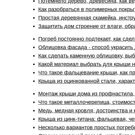
Потемнело дерево, древесина, как ве
Как разобраться в полимерных покры
Простая деревянная скамейка, инстр
Защитить дом строение от влаги, об
Погреб постоянно подтекает, как сде
Облицовка фасада - способ украсить 
Как сделать каменную облицовку, вы
Какой материал выбрать для крыши 
Что такое фальцевание крыши, как п
Крыша из оцинкованной стали, харак
Монтаж крыши дома из профнастила, 
Что такое металлочерепица, стоимос
Медь, медная кровля, достоинства и 
Крыша из цинк-титана: фальцевая, ч
Несколько вариантов простых погреб