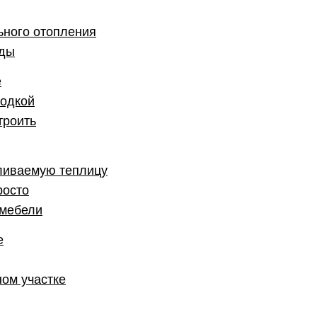
ьного отопления
оды
е
родкой
троить
пливаемую теплицу
росто
 мебели
е
ном участке