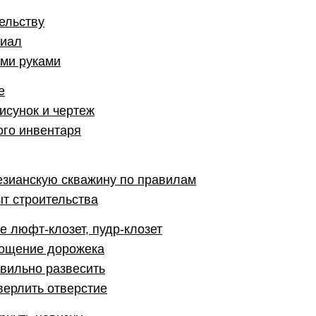
тельству
риал
ми руками
е
исунок и чертеж
ого инвентаря
тезианскую скважину по правилам
ыт строительства
е люфт-клозет, пудр-клозет
мощение дорожека
авильно развесить
сверлить отверстие