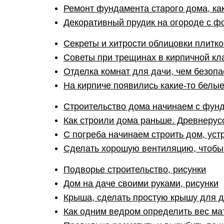
Ремонт фундамента старого дома, как
Декоративный прудик на огороде с ф
Секреты и хитрости облицовки плитк
Советы при трещинах в кирпичной кла
Отделка комнат для дачи, чем безопа
На кирпиче появились какие-то белые
Строительство дома начинаем с фунд
Как строили дома раньше. Древнеру
С погреба начинаем строить дом, уст
Сделать хорошую вентиляцию, чтобы
Подворье строительство, рисунки
Дом на даче своими руками, рисунки
Крыша, сделать простую крышу для 
Как одним ведром определить вес м