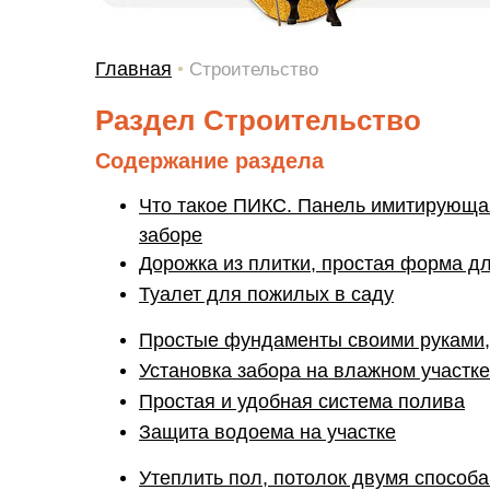
Главная
•
Строительство
Раздел Строительство
Содержание раздела
Что такое ПИКС. Панель имитирующа
заборе
Дорожка из плитки, простая форма д
Туалет для пожилых в саду
Простые фундаменты своими руками,
Установка забора на влажном участке
Простая и удобная система полива
Защита водоема на участке
Утеплить пол, потолок двумя способ