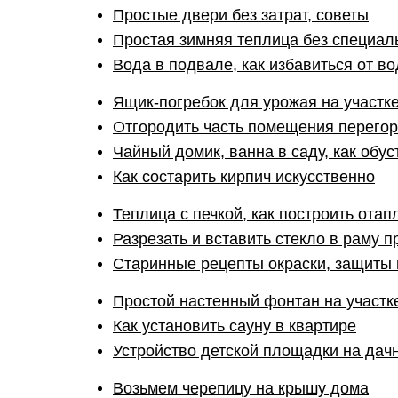
Простые двери без затрат, советы
Простая зимняя теплица без специал
Вода в подвале, как избавиться от в
Ящик-погребок для урожая на участк
Отгородить часть помещения перего
Чайный домик, ванна в саду, как обус
Как состарить кирпич искусственно
Теплица с печкой, как построить ота
Разрезать и вставить стекло в раму п
Старинные рецепты окраски, защиты
Простой настенный фонтан на участк
Как установить сауну в квартире
Устройство детской площадки на дач
Возьмем черепицу на крышу дома