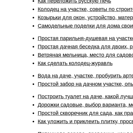
Как переложить русскую печь
Колодец на участке, советы по строи
Козырьки для окон, устройство, мате
Самодельные поделки для дома свои
Простая парильня-душевая на участк
Простая дачная беседка для двоих, р
Ветряная мельница, место для садов
Как сделать колодец-журавль
Вода на даче, участке, пробурить ар
Простой забор на дачном участке, оп
Построить туалет на даче, какой лучш
Дорожки садовые, выбор варианта, 
Простой скворечник для сада, как пр
Как уложить и приклеить плитку, про