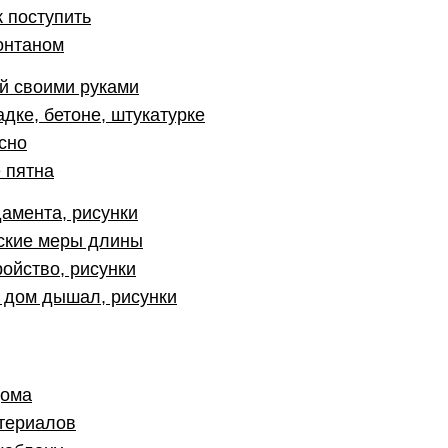
 поступить
онтаном
ой своими руками
дке, бетоне, штукатурке
сно
 пятна
амента, рисунки
сские меры длины
ройство, рисунки
 дом дышал, рисунки
дома
атериалов