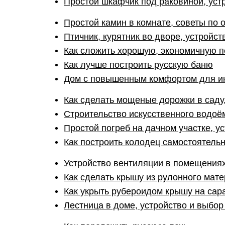
Простой шкафчик под раковиной, устр
Простой камин в комнате, советы по 
Птичник, курятник во дворе, устройст
Как сложить хорошую, экономичную п
Как лучше построить русскую баню
Дом с повышенным комфортом для ин
Как сделать мощеные дорожки в саду
Строительство искусственного водоём
Простой погреб на дачном участке, ус
Как построить колодец самостоятельн
Устройство вентиляции в помещения
Как сделать крышу из рулонного мате
Как укрыть рубероидом крышу на сар
Лестница в доме, устройство и выбо