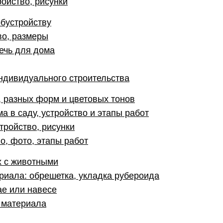
ойство, рисунки
обустройству
во, размеры
ечь для дома
дивидуального строительства
, разных форм и цветовых тонов
а в саду, устройство и этапы работ
тройство, рисунки
о, фото, этапы работ
х с животными
риала: обрешетка, укладка рубероида
ае или навесе
р материала