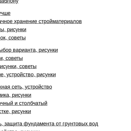
шаблону
учше
ачное хранение стройматериалов
ты, рисунки
ок, советы
выбор варианта, рисунки
м, советы
рисунки, советы
, устройство, рисунки
ная сеть, устройство
ика, рисунки
чный и столбчатый
тке, рисунки
ь, защита фундамента от грунтовых вод