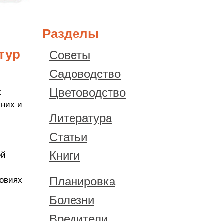
Разделы
тур
Советы
Садоводство
Цветоводство
х
 них и
Литература
Статьи
Книги
ей
Планировка
ловиях
Болезни
Вредители