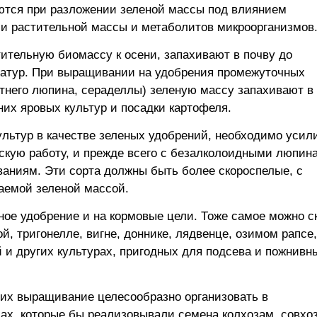
ются при разложении зеленой массы под влиянием
и растительной массы и метаболитов микроорганизмов
тельную биомассу к осени, запахивают в почву до
атур. При выращивании на удобрения промежуточных
етнего люпина, сераделлы) зеленую массу запахивают в
них яровых культур и посадки картофеля.
ьтур в качестве зеленых удобрений, необходимо усили
скую работу, и прежде всего с безалколоидными люпин
аниям. Эти сорта должны быть более скороспелые, с
аемой зеленой массой.
ное удобрение и на кормовые цели. Тоже самое можно с
й, тригонелле, вигне, доннике, лядвенце, озимом рапсе,
 и других культурах, пригодных для подсева и пожнивн
о их выращивание целесообразно организовать в
х, которые бы реализовывали семена колхозам, совхо