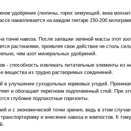
еное удобрение (люпины, горох зимующий, вика мохнат
массе накапливается на каждом гектаре 150-200 килогра
а тонне навоза. После запашки зеленой массы этот азо
тся растениями, проявляя свое действие не столь силь
тельно, чем азот минеральных удобрений.
ов - способность извлекать питательные элементы из н
ие вещества из трудно растворимых соединений.
ий в улучшении суходольных кормовых угодий. Проника
хляет и обогащает перегноем подпочвенный слой. При эт
ются глубокие подпахотные горизонты.
й и с экономической точки зрения, ведь в этом случае
 транспортировку и внесение навоза и компостов. К том
й.