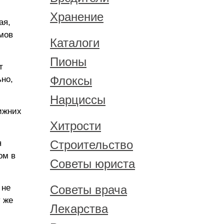
Хранение
ая,
ммов
Каталоги
Пионы
т
Флоксы
но,
Нарциссы
ижних
Хитрости
Строительство
я
ом в
Советы юриста
 не
Советы врача
у же
Лекарства