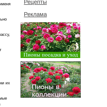
Рецепты
ячменя
Реклама
льно
ассу,
т
ки их
емые
в