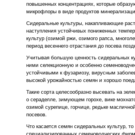
повышенных концентрациях, которые образу
микрофлоры в виде продуктов минерализаци
Сидеральные культуры, накапливающие расти
наступления устойчивых пониженных темпер
культур (озимой ржи, озимого рапса, многол
период весеннего отрастания до посева позд
Учитывая большую ценность сидеральных кул
ними селекционную и особенно семеноводче
устойчивыми к фузариозу, вирусным заболев
высокой урожайностью семян и хорошо поед
Такие сорта целесообразно высевать на зеле
о сераделле, зимующем горохе, вике мохнато
озимой сурепице, горчице, редьке масличной
посевов.
Что касается семян сидеральных культур, т
специализированных семеноводческих фирма