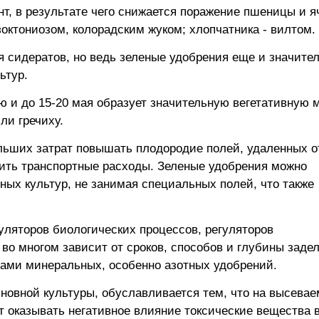
нт, в результате чего снижается поражение пшеницы и 
октониозом, колорадским жуком; хлопчатника - вилтом.
я сидератов, но ведь зеленые удобрения еще и значите
ьтур.
ю и до 15-20 мая образует значительную вегетативную м
ли гречиху.
ьших затрат повышать плодородие полей, удаленных о
ить транспортные расходы. Зеленые удобрения можно
ых культур, не занимая специальных полей, что также
ляторов биологических процессов, регуляторов
во многом зависит от сроков, способов и глубины задел
озами минеральных, особенно азотных удобрений.
сновной культуры, обуславливается тем, что на высева
 оказывать негативное влияние токсические вещества 