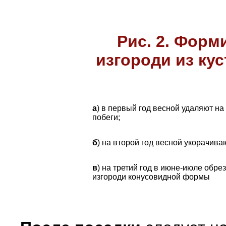
Рис. 2. Фор
изгороди из кус
а
) в первый год весной удаляют н
побеги;
б
) на второй год весной укорачива
в
) на третий год в июне-июле обр
изгороди конусовидной формы