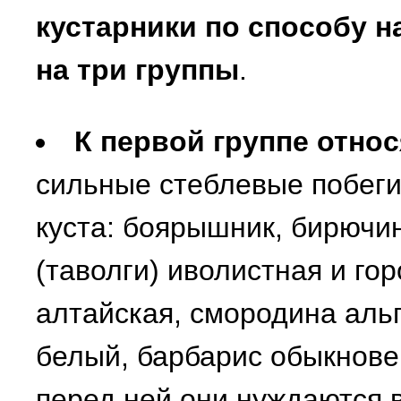
кустарники по способу н
на три группы
.
К первой группе относ
сильные стеблевые побеги
куста: боярышник, бирючин
(таволги) иволистная и го
алтайская, смородина аль
белый, барбарис обыкнове
перед ней они нуждаются в