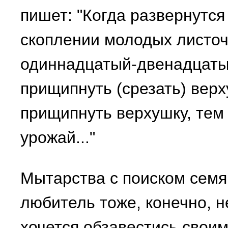
пишет: "Когда развернутся
скоплении молодых листоч
одиннадцатый-двенадцатый
прищипнуть (срезать) вер
прищипнуть верхушку, тем
урожай..."
Мытарства с поиском семя
любитель тоже, конечно, н
хочется обзавестись своим