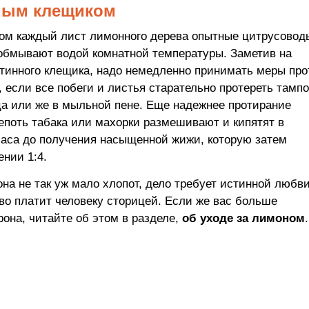
нным клещиком
ом каждый лист лимонного дерева опытные цитрусовод
 обмывают водой комнатной температуры. Заметив на
тинного клещика, надо немедленно принимать меры про
 если все побеги и листья старательно протереть тамп
а или же в мыльной пене. Еще надежнее протирание
епоть табака или махорки размешивают и кипятят в
часа до получения насыщенной жижи, которую затем
нии 1:4.
на не так уж мало хлопот, дело требует истинной любви
ево платит человеку сторицей. Если же вас больше
она, читайте об этом в разделе,
об уходе за лимоном
.