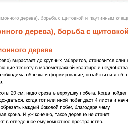
имонного дерева), борьба с щитовкой и паутинным кле
онного дерева), борьба с щитовкой
монного дерева
ево) вырастает до крупных габаритов, становится сли
ающие тесноту в малометражной квартире и неудобства
 необходима обрезка и формирование, позаботиться об 
а.
соты 20 см, надо срезать верхушку побега. Когда пойдет
ождаться, когда тот или иной побег даст 4 листа и начн
обрезать каждый боковой побег, благодаря чему
я крона. И уж конечно, такое деревце не станет
я" в отведенное ему комнатное пространство.