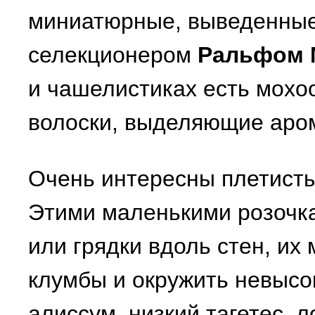
миниатюрные, выведенны
селекционером
Ральфом 
и чашелистиках есть мох
волоски, выделяющие аро
Очень интересны плетисты
Этими маленькими розочка
или грядки вдоль стен, их
клумбы и окружить невысо
алиссум, низкий тагетес, л