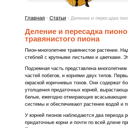
Главная
Статьи
•
•
Деление и пересадка пио
Деление и пересадка пионо
травянистого пиона
Пион-многолетнее травянистое растение. Над
стеблей с крупными листьями и цветками. Эт
Подземная часть представлена многолетним
частей побегов, и корнями двух типов. Перв
окраской коричневых тонов. Они содержат б
утолщения придаточных корней, вырастающих
белые, ежегодно отмирающие всасывающие к
системы и обеспечивают растение водой и 
У корней пионов наблюдаются два периода р
придаточные корни и почти по всей длине п