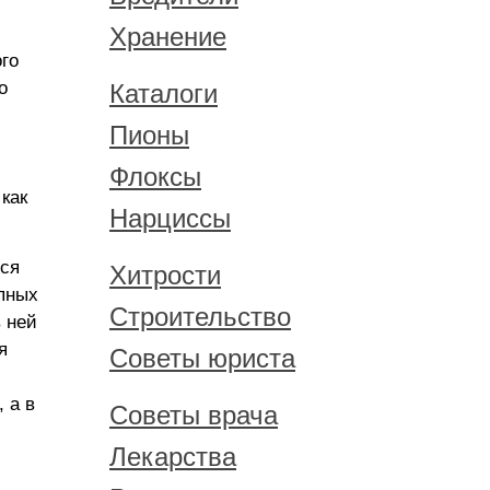
Хранение
го
о
Каталоги
Пионы
Флоксы
как
Нарциссы
тся
Хитрости
упных
Строительство
в ней
я
Советы юриста
 а в
Советы врача
Лекарства