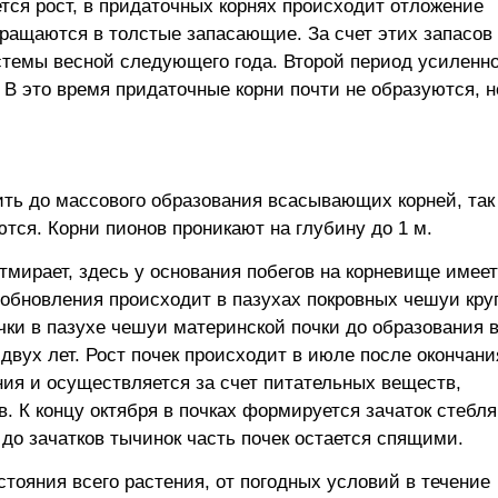
ется рост, в придаточных корнях происходит отложение
ращаются в толстые запасающие. За счет этих запасов
темы весной следующего года. Второй период усиленно
. В это время придаточные корни почти не образуются, н
ить до массового образования всасывающих корней, так 
тся. Корни пионов проникают на глубину до 1 м.
тмирает, здесь у основания побегов на корневище имее
зобновления происходит в пазухах покровных чешуи кр
очки в пазухе чешуи материнской почки до образования 
 двух лет. Рост почек происходит в июле после окончани
ния и осуществляется за счет питательных веществ,
К концу октября в почках формируется зачаток стебля,
 до зачатков тычинок часть почек остается спящими.
стояния всего растения, от погодных условий в течение