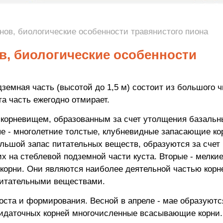
нов, биологические особенности травянистого пиона
в, биологические особенности
земная часть (высотой до 1,5 м) состоит из большого 
а часть ежегодно отмирает.
 корневищем, образованным за счет утолщения базальн
ые - многолетние толстые, клубневидные запасающие ко
ольшой запас питательных веществ, образуются за счет
 на стеблевой подземной части куста. Вторые - мелки
орни. Они являются наиболее деятельной частью корн
питательными веществами.
оста и формирования. Весной в апреле - мае образуютс
ридаточных корней многочисленные всасывающие корни.