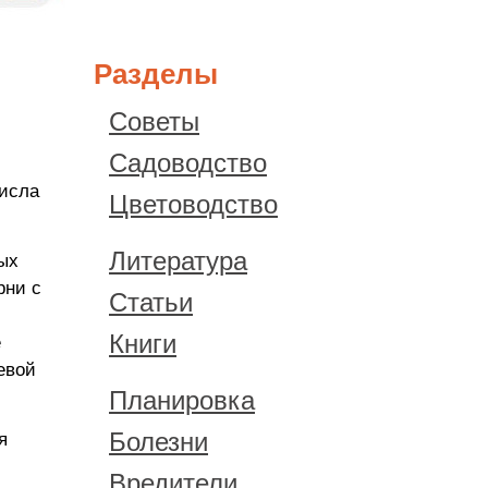
Разделы
Советы
Садоводство
числа
Цветоводство
Литература
ых
рни с
Статьи
Книги
е
евой
Планировка
Болезни
я
Вредители