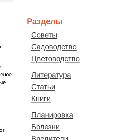
Разделы
Советы
Садоводство
ю
Цветоводство
и
Литература
леное
ные
Статьи
Книги
Планировка
Болезни
ют
Вредители