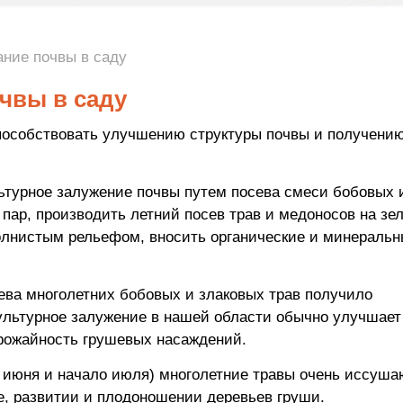
ние почвы в саду
чвы в саду
пособствовать улучшению структуры почвы и получени
льтурное залужение почвы путем посева смеси бобовых 
 пар, производить летний посев трав и медоносов на зе
волнистым рельефом, вносить органические и минераль
ева многолетних бобовых и злаковых трав получило
ультурное залужение в нашей области обычно улучшает
урожайность грушевых насаждений.
 июня и начало июля) многолетние травы очень иссуша
те, развитии и плодоношении деревьев груши.