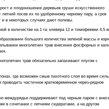
рост и плодоношение деревьев груши искусственного
летний посев их по удобренному черному пару, а срок
т и в некоторых случаях дают поливы.
 в количестве на 1 га: клевера 12 и тимофеевки 4,5 кг
бразовании большого количества зеленой массы и корн
делывании многолетних трав внесение фосфорных и кал
ния.
ноголетних трав обязательно запахивают плугом с
лонах, где возможен смыв пахотного слоя во время сил
 проводить частичное кратковременное через-рядное
дно междурядье поддерживают под черным паром с внес
же в сочетании с летними сидератами, а на другом