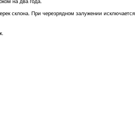
ком на два года.
ерек склона. При черезрядном залужении исключается
к.