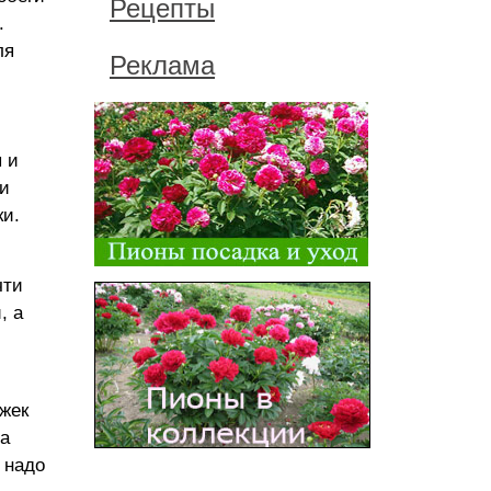
Рецепты
.
ля
Реклама
 и
 и
ки.
чти
, а
жек
на
 надо