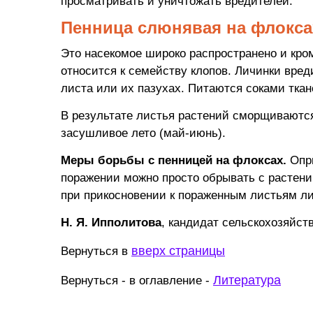
просматривать и уничтожать вредителей.
Пенница слюнявая на флокса
Это насекомое широко распространено и кро
относится к семейству клопов. Личинки вре
листа или их пазухах. Питаются соками ткан
В результате листья растений сморщиваются
засушливое лето (май-июнь).
Меры борьбы с пенницей на флоксах.
Опры
поражении можно просто обрывать с растений
при прикосновении к пораженным листьям ли
Н. Я. Ипполитова
, кандидат сельскохозяйст
вверх страницы
Вернуться в
Литература
Вернуться - в оглавление -