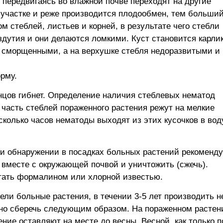
передвигаясь во влажной почве переходят на другие
а участке и реже производится плодообмен, тем больши
 стеблей, листьев и корней, в результате чего стебли
здутия и они делаются ломкими. Куст становится карли
, сморщенными, а на верхушке стебля недоразвитыми и
рму.
онцов гибнет. Определение наличия стеблевых нематод
асть стеблей пораженного растения режут на мелкие
сколько часов нематоды выходят из этих кусочков в вод
и обнаружении в посадках больных растений рекоменду
 вместе с окружающей почвой и уничтожить (сжечь).
тать формалином или хлорной известью.
ели больные растения, в течении 3-5 лет производить н
ожно сберечь следующим образом. На пораженном растен
ние оставляют на месте до весны. Весной, как только п