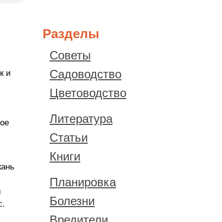
Разделы
Советы
Садоводство
к и
Цветоводство
Литература
ное
Статьи
Книги
кань
Планировка
м
Болезни
с.
Вредители