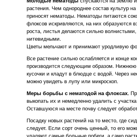
Молодые нематоды
спускаются на землю и 
растения. Чем однороднее состав культур н
приносят нематоды. Нематоды питаются соком
флоксов искривляются, на них образуются в
роста, листья делаются сильно волнистыми
нитевидными.
Цветы мельчают и принимают уродливую фо
Все растение сильно ослабляется и конце к
производится следующим образом. Нижнюю ч
кусочки и кладут в блюдце с водой. Через не
можно увидеть в лупу или микроскоп.
Меры борьбы с нематодой на флоксах.
Пр
выкопать их и немедленно удалить с участка
Оставшуюся на месте почву следует обрабо
Посадку новых растений на то место, где сид
следует. Если сорт очень ценный, то его м
удаляют самые больные побеги, а само расте