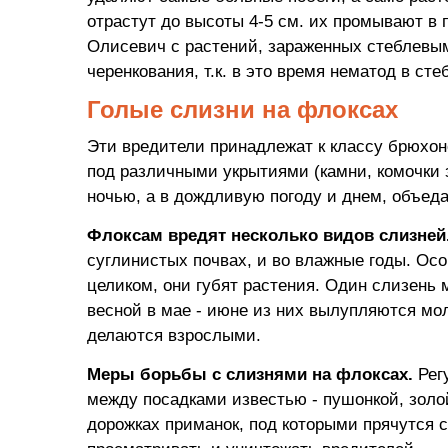
отрастут до высоты 4-5 см. их промывают в 
Олисевич с растений, зараженных стеблевы
черенкования, т.к. в это время нематод в сте
Голые слизни на флоксах
Эти вредители принадлежат к классу брюхон
под различными укрытиями (камни, комочки 
ночью, а в дождливую погоду и днем, объеда
Флоксам вредят несколько видов слизней
суглинистых почвах, и во влажные годы. Ос
целиком, они губят растения. Один слизень 
весной в мае - июне из них вылупляются мо
делаются взрослыми.
Меры борьбы с слизнями на флоксах.
Рег
между посадками известью - пушонкой, золо
дорожках приманок, под которыми прячутся с