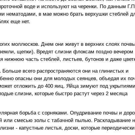
проточной воде и используют на черенки. По данным Г.П
ми нематодами, в мае можно брать верхушки стеблей д
блях еще нет.
огих моллюсков. Днем они живут в верхних слоях почвы
земли, щепки). Вредят слизни флоксам поздно вечером
я нижнюю часть стеблей, листьев, бутонов и даже цвет
.
Больше всего распространяются они на глинистых и
обенно опасны они для молодых сеянцев, объедая их по
может отложить до 400 яиц. Яйца зимуют под укрытиями
лодые слизни, которые быстро растут через 2 месяца
улярная борьба с сорняками. Опудривание почвы и доро
й или смесью золы с табачной пылью. Раскладывание 
лизни - капустные листья, доски, которые периодически