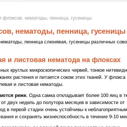
 флоксов, нематоды, пенница, гусеницы
ов, нематоды, пенница, гусеницы
ематоды, пенница слюнявая, гусеницы различных сово
ая и листовая нематода на флоксах
ных круглых микроскопических червей, тонкое нитевид
тканях растения и питается соком этих тканей. У флокса
левая и листовая нематоды.
аются реже.
Одна самка откладывает более 100 яиц в т
 от двух недель до полутора месяцев в зависимости от
од в первой стадии очень устойчивы к неблагоприятны
ания и сохранять жизнеспособность в течение 9-10 ме