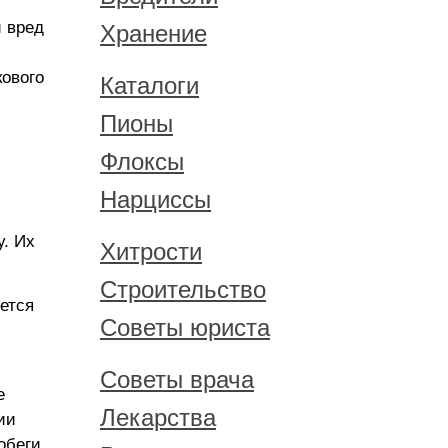
й вред
Хранение
кового
Каталоги
Пионы
Флоксы
Нарциссы
у. Их
Хитрости
Строительство
ется
Советы юриста
Советы врача
е
Лекарства
ии
обеги