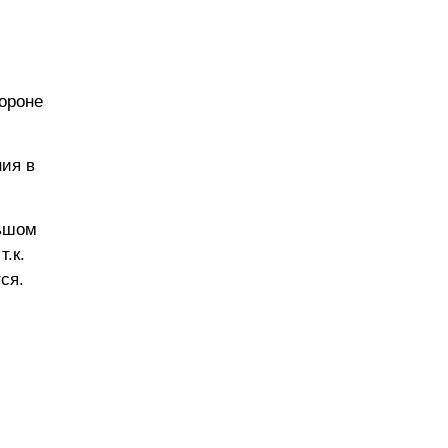
ороне
ия в
льшом
.к.
ся.