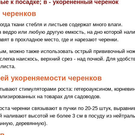
ные к посадке; в - укорененный черенок
я черенков
огда ткани стебля и листьев содержат много влаги.
 ведро или любую другую емкость, на дно которой нал
вят в прохладное место, где и нарезают черенки.
рым, можно также использовать острый прививочный нож
слегка наискось, верхний срез - над почкой. Для удобст
 листа.
ей укореняемости черенков
тывают стимуляторами роста: гетероауксином, корневи
иализированных на товарах для садоводов.
ста черенки связывают в пучки по 20-25 штук, выравн
й наливают высотой не более 3 см в посуду из нейтраль
нную, деревянную).
ов