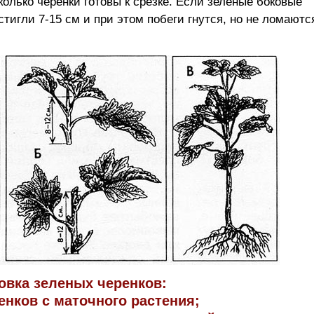
колько черенки готовы к срезке. Если зеленые боковые
стигли 7-15 см и при этом побеги гнутся, но не ломаются
товка зеленых черенков:
ренков с маточного растения;