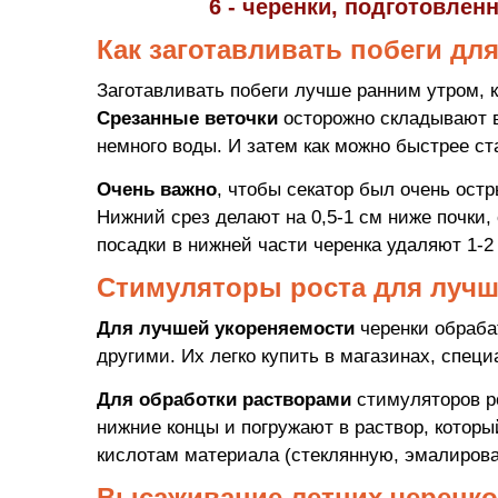
6 - черенки, подготовлен
Как заготавливать побеги дл
Заготавливать побеги лучше ранним утром, к
Срезанные веточки
осторожно складывают в
немного воды. И затем как можно быстрее ста
Очень важно
, чтобы секатор был очень ост
Нижний срез делают на 0,5-1 см ниже почки, 
посадки в нижней части черенка удаляют 1-2
Стимуляторы роста для лучш
Для лучшей укореняемости
черенки обраба
другими. Их легко купить в магазинах, спец
Для обработки растворами
стимуляторов ро
нижние концы и погружают в раствор, которы
кислотам материала (стеклянную, эмалирова
Высаживание летних черенк