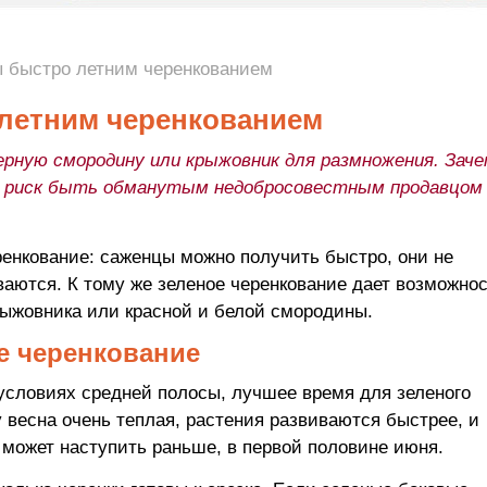
 быстро летним черенкованием
летним черенкованием
рную смородину или крыжовник для размножения. Зач
и риск быть обманутым недобросовестным продавцом
ренкование: саженцы можно получить быстро, они не
ются. К тому же зеленое черенкование дает возможно
ыжовника или красной и белой смородины.
е черенкование
 условиях средней полосы, лучшее время для зеленого
у весна очень теплая, растения развиваются быстрее, и
 может наступить раньше, в первой половине июня.