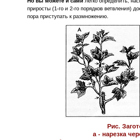
Но вы можете и сами
легко определить, нас
приросты (1-го и 2-го порядков ветвления) до
пора приступать к размножению.
Рис. Заго
а - нарезка че