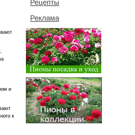
Рецепты
Реклама
ивают
.
ва
ном и
ивают
ного к