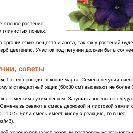
 к почве растение;
х глинистых почвах.
 органических веществ и азота, так как у растений буде
щерб цветению. Участок под петунии должен быть солне
нии, советы
м.
Посев проводят в конце марта. Семена петунии очен
тому в стандартный ящик (60х30 см) высевают не более 0
т с мелким сухим песком. Загущать посевы не следует
. Семена высевают в смесь дерновой и листовой земли 
1:1:0,5. Если смесь имеет, кислую реакцию, то в нее
г/м3).
лей хорошо поливают розовым раствором марганцовоки