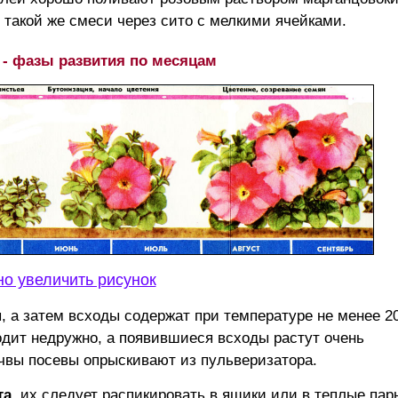
 такой же смеси через сито с мелкими ячейками.
 - фазы развития по месяцам
о увеличить рисунок
 а затем всходы содержат при температуре не менее 20
одит недружно, а появившиеся всходы растут очень
чвы посевы опрыскивают из пульверизатора.
та
, их следует распикировать в ящики или в теплые пар