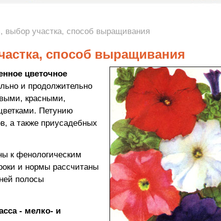
я, выбор участка, способ выращивания
участка, способ выращивания
енное цветочное
ильно и продолжительно
овыми, красными,
цветками. Петунию
в, а также приусадебных
ы к фенологическим
роки и нормы рассчитаны
дней полосы
сса - мелко- и