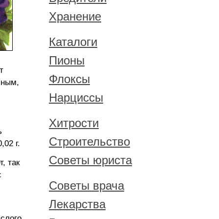
Хранение
Каталоги
Пионы
т
Флоксы
чным,
Нарциссы
Хитрости
ь
Строительство
,02 г.
Советы юриста
, так
с
Советы врача
Лекарства
слого