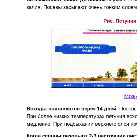
калия. Посевы засыпают очень тонким слоем
Рис. Петуния
Можн
Всходы появляются через 14 дней.
Посевы,
При более низких температурах петуния всх
медленно. При подсыхании верхнего слоя по
Когда сеянцы разовьют 2-3 настоящих лис