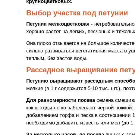
крупноцветковых.
Выбор участка под петунии
Петуния мелкоцветковая
- нетребовательное
хорошо растет на легких, песчаных и тяжелы
Она плохо отзывается на большое количество
сильно развиваться вегетативная масса в у
теплым, без застоя воды.
Рассадное выращивание пету
Петунию выращивают рассадным способо
мелкие (в 1 г содержится 5-10 тыс. шт.), поэ
Для равномерности посева
семена смешиваю
как всходы легко заболевают черной ножкой
добавлением торфа и песка в соотношении 1:
необходимо добавить известь или мел (до 1 к
За несколько часов, до посева
ящики с зем