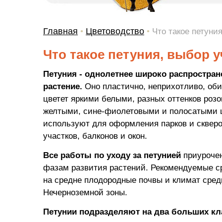
Главная
Цветоводство
•
•
Что такое петуни
Что такое петуния, выбор 
Петуния - однолетнее широко распростран
растение.
Оно пластично, неприхотливо, об
цветет яркими белыми, разных оттенков роз
желтыми, сине-фиолетовыми и полосатыми 
используют для оформления парков и скверо
участков, балконов и окон.
Все работы по уходу за петунией
приурочен
фазам развития растений. Рекомендуемые с
на средне плодородные почвы и климат сре
Нечерноземной зоны.
Петунии подразделяют на два больших кла