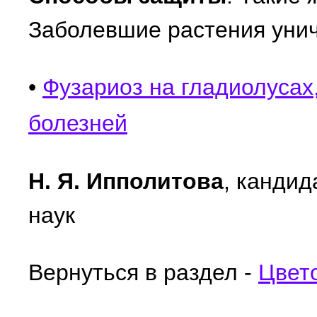
Заболевшие растения уни
•
Фузариоз на гладиолусах
болезней
Н. Я. Ипполитова
, кандид
наук
Вернуться в раздел -
Цвет