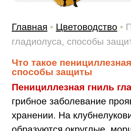
Главная
•
Цветоводство
•
П
гладиолуса, способы защи
Что такое пенициллезная
способы защиты
Пенициллезная гниль гл
грибное заболевание проя
хранении. На клубнелуков
образуются округлые, мор