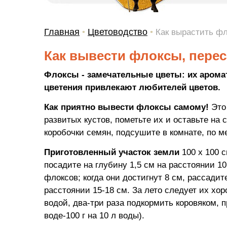
Главная
Цветоводство
•
•
Как вырастить фл
Как вывести флоксы, перес
Флоксы - замечательные цветы: их аромат
цветения привлекают любителей цветов.
Как приятно вывести флоксы самому!
Это 
развитых кустов, пометьте их и оставьте на 
коробочки семян, подсушите в комнате, по м
Приготовленный участок земли
100 x 100 
посадите на глубину 1,5 см на расстоянии 10
флоксов; когда они достигнут 8 см, рассади
расстоянии 15-18 см. За лето следует их х
водой, два-три раза подкормить коровяком, 
воде-100 г на 10 л воды).