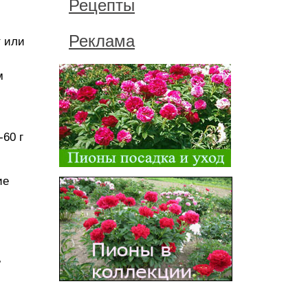
Рецепты
Реклама
т или
м
60 г
ие
ь