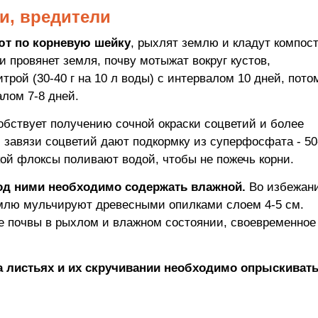
и, вредители
ют по корневую шейку
, рыхлят землю и кладут компос
 и провянет земля, почву мотыжат вокруг кустов,
рой (30-40 г на 10 л воды) с интервалом 10 дней, пото
алом 7-8 дней.
собствует получению сочной окраски соцветий и более
завязи соцветий дают подкормку из суперфосфата - 50-
кой флоксы поливают водой, чтобы не пожечь корни.
од ними необходимо содержать влажной.
Во избежан
емлю мульчируют древесными опилками слоем 4-5 см.
е почвы в рыхлом и влажном состоянии, своевременное
а листьях и их скручивании необходимо опрыскиват