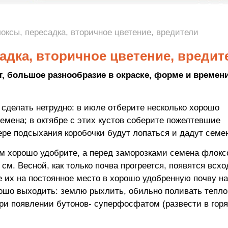
оксы, пересадка, вторичное цветение, вредители
адка, вторичное цветение, вредит
, большое разнообразие в окраске, форме и времен
сделать нетрудно: в июле отберите несколько хорошо
семена; в октябре с этих кустов соберите пожелтевшие
ере подсыхания коробочки будут лопаться и дадут семе
см хорошо удобрите, а перед заморозками семена флокс
 см. Весной, как только почва прогреется, появятся всх
те их на постоянное место в хорошо удобренную почву на
орошо выходить: землю рыхлить, обильно поливать тепл
при появлении бутонов- суперфосфатом (развести в гор