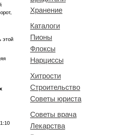
й
Хранение
орот,
Каталоги
Пионы
 этой
Флоксы
няя
Нарциссы
Хитрости
Строительство
х
Советы юриста
Советы врача
1:10
Лекарства