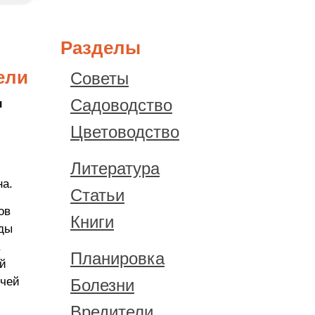
Разделы
ели
Советы
Садоводство
и
Цветоводство
Литература
на.
Статьи
ов
Книги
оды
Планировка
ой
ячей
Болезни
Вредители