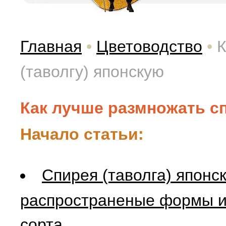
Главная
•
Цветоводство
•
К
(таволгу) японскую
Как лучше размножать с
Начало статьи:
Спирея (таволга) японск
распространеные формы 
сорта