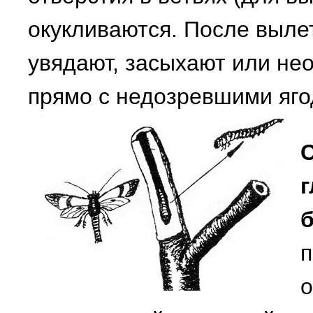
окукливаются. После выле
увядают, засыхают или н
прямо с недозревшими яго
г
б
п
о