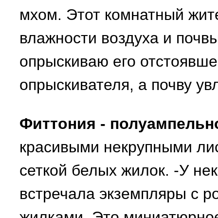
мхом. Этот комнатный жит
влажности воздуха и почвы
опрыскиваю его отстоявше
опрыскивателя, а почву ув
Фиттония - полуампельн
красивыми некрупными ли
сеткой белых жилок. -У не
встречала экземпляры с р
жилками. Это миниатюрное