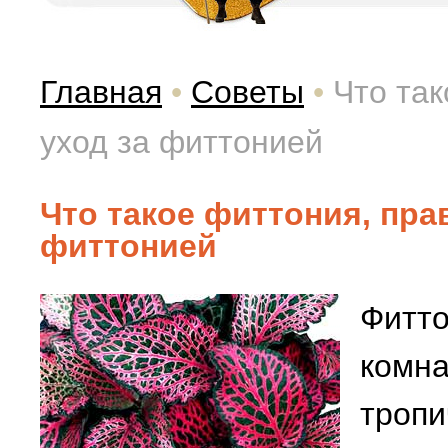
Главная
•
Советы
•
Что та
уход за фиттонией
Что такое фиттония, пра
фиттонией
Фитто
комна
тропи