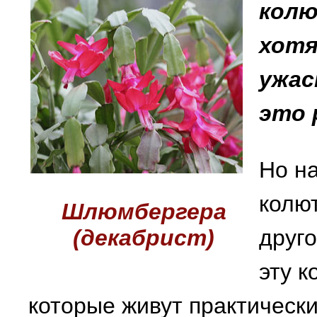
колю
хотя
ужас
это 
Но на
колют
Шлюмбергера
(декабрист)
друго
эту к
которые живут практически