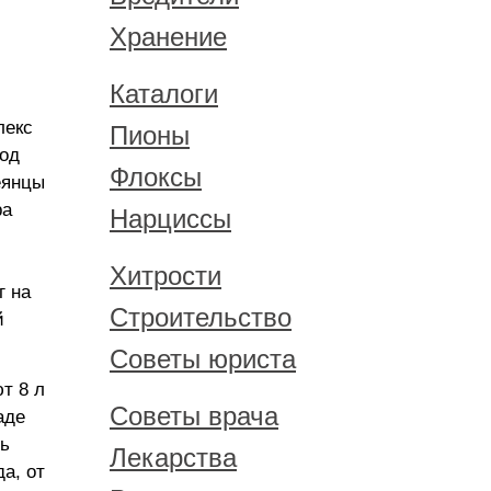
Хранение
Каталоги
лекс
Пионы
под
Флоксы
еянцы
ра
Нарциссы
Хитрости
г на
Строительство
й
Советы юриста
т 8 л
Советы врача
аде
нь
Лекарства
а, от