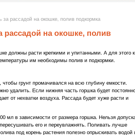
ь за рассадой на окошке, полив подкормка
а рассадой на окошке, полив
ке должны расти крепкими и упитанными. А для этого 
емпературы им необходимы полив и подкормки.
, чтобы грунт промачивался на всю глубину емкости.
жно удалить. Если нижняя часть горшка будет постоянн
ает от нехватки воздуха. Рассада будет хуже расти и
100 мл в зависимости от размера горшка. Нельзя допуск
ь пересушивать его и переувлажнять. Поливать лучше
олива под корень растения полезно опрыскивать водой 