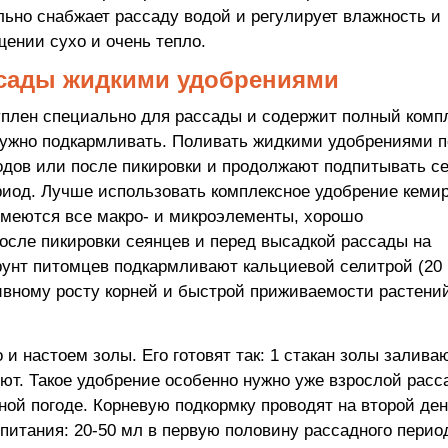
льно снабжает рассаду водой и регулирует влажность и
щении сухо и очень тепло.
сады жидкими удобрениями
куплен специально для рассады и содержит полный комп
нужно подкармливать. Поливать жидкими удобрениями 
ходов или после пикировки и продолжают подпитывать с
риод. Лучше использовать комплексное удобрение кеми
е имеются все макро- и микроэлементы, хорошо
сле пикировки сеянцев и перед высадкой рассады на
рунт питомцев подкармливают кальциевой селитрой (20 
тивному росту корней и быстрой приживаемости растени
настоем золы. Его готовят так: 1 стакан золы заливаю
ют. Такое удобрение особенно нужно уже взрослой расс
ной погоде. Корневую подкормку проводят на второй де
питания: 20-50 мл в первую половину рассадного период