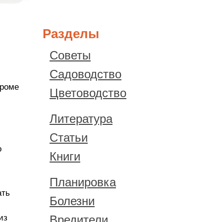
Разделы
Советы
Садоводство
кроме
Цветоводство
Литература
Статьи
о
Книги
Планировка
ать
Болезни
из
Вредители