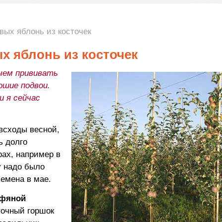
вых яблонь из косточек
х яблонь из косточек
 чем прививать
ошие подвои.
и я сейчас
всходы весной,
ь долго
рах, например в
у надо было
емена в мае.
рфяной
точный горшок