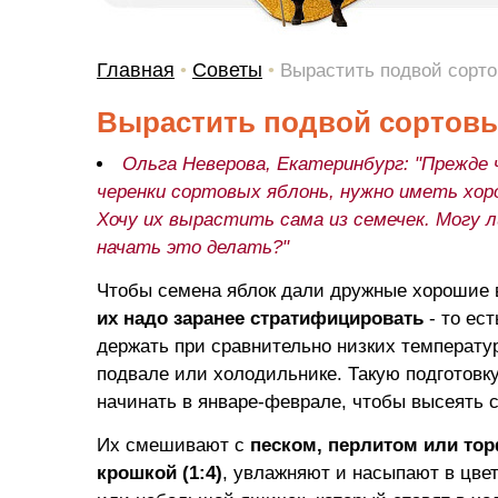
Главная
Советы
•
•
Вырастить подвой сорто
Вырастить подвой сортовы
Ольга Неверова, Екатеринбург: "Прежде
черенки сортовых яблонь, нужно иметь хор
Хочу их вырастить сама из семечек. Могу л
начать это делать?"
Чтобы семена яблок дали дружные хорошие 
их надо заранее стратифицировать
- то ест
держать при сравнительно низких температу
подвале или холодильнике. Такую подготовк
начинать в январе-феврале, чтобы высеять с
Их смешивают с
песком, перлитом или то
крошкой (1:4)
, увлажняют и насыпают в цве