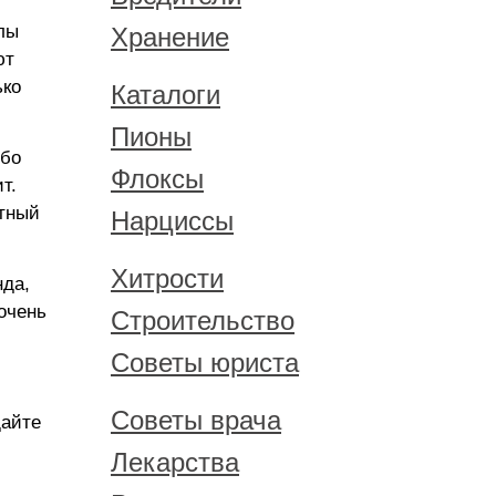
лы
Хранение
ют
ько
Каталоги
Пионы
ибо
Флоксы
т.
ятный
Нарциссы
Хитрости
нда,
очень
Строительство
Советы юриста
Советы врача
щайте
Лекарства