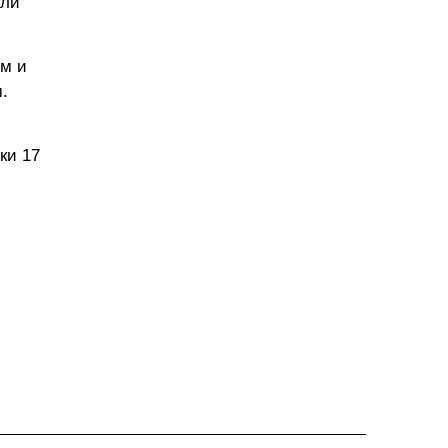
или
м и
.
рки 17