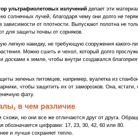
тор ультрафиолетовых излучений
делает эти материа
 солнечных лучей, благодаря чему они долго не теря
 в зависимости от плотности. Выпускают полотна не тол
яют для защиты почвы от сорняков.
ую легкую накидку, не требующую сооружения какого-л
 растения. Можно сшить и чехол, который долго прослужи
 досками к земле, чтобы внутри создавался благопри
щиты зеленых питомцев, например, вуалетка из спанбо
рники, чтобы защитить их от заморозков. Она, кстати, 
енечную фату.
лы, в чем различие
 схожи, но они все же отличаются друг от друга. Обра
я обозначается цифрами: 17, 23, 30, 42, 60 или 80.
нее и лучше сохраняет тепло.