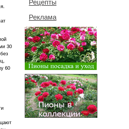
Рецепты
я.
Реклама
мат
лой
ми 30
 без
ц,
ку 60
ти
ищают