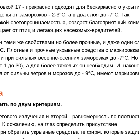
овкой 17 - прекрасно подходят для бескаркасного укрыти
ны от заморозков - 2-3°С, а в два слоя до -7°С. Так,
окой светопроницаемостью, создает благоприятный кли
ищает от птиц и летающих насекомых-вредителей.
 теми же свойствами но более прочные, и даже один с
°С. Плотные и прочные укрывные средства с маркировка
и при сильных весенне-осенних заморозках до -7°С. Но
т 1 до 30), а для более тяжелых он необходим. И, наконе
 от сильны ветров и морозов до - 9°С, имеют маркиров
а
дить по двум критериям.
тового излучения и второй - равномерность по плотнос
. К сожалению, на глаз определить присутствие
при обретать укрывные средства те фирм, которые защ